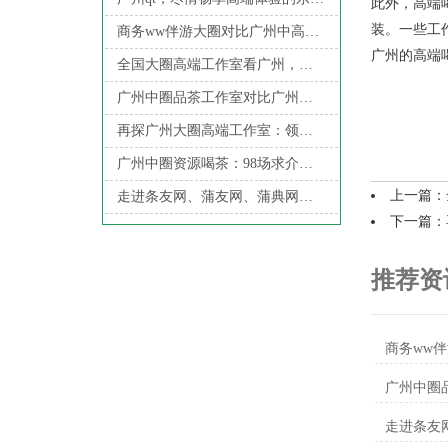
此外，高端
装。一些工
商务ww伴游大圈对比广州中高端服务：伴游服务安全指南_136
广州的高端
全国大圈高端工作室看广州，体验顶级服务
广州中圈品茶工作室对比广州中圈自带工作室：中端茶室消费升级_109
再探广州大圈高端工作室：领略极致喝茶风情
广州中圈资源喝茶：98场求介绍与葵花蒲典桑拿网的用户社群分析
上一篇：
走进条友网、蒲友网、蒲典网，感受广州喝茶工作室氛围！
下一篇：
推荐资