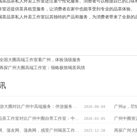
喝茶品茶私人外卖工作室还注重个性化服务。消费者可以根据自己的口味
作室还提供茶具租赁服务，让消费者在家中也能享受到专业的品茶体验。
喝茶品茶私人外卖工作室以其独特的产品和服务，为消费者带来了全新的
全国大圈高端工作室看广州，体验顶级服务
再探广州大圈高端工作室：领略极致喝茶风情
讯
商务ww伴游大圈对比广州中高端服务：伴游服务安全指南_136
广州qt，
2026-08-04
广州中圈品茶工作室对比广州中圈自带工作室：中端茶室消费升级_109
2026-03-05
走进条友网、蒲友网、蒲典网，感受广州喝茶工作室氛围！
再探广州大
2025-12-28